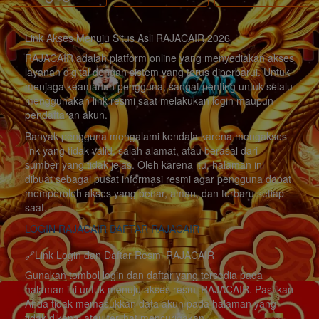
Link Akses Menuju Situs Asli RAJACAIR 2026
RAJACAIR adalah platform online yang menyediakan akses
layanan digital dengan sistem yang terus diperbarui. Untuk
menjaga keamanan pengguna, sangat penting untuk selalu
menggunakan link resmi saat melakukan login maupun
pendaftaran akun.
Banyak pengguna mengalami kendala karena mengakses
link yang tidak valid, salah alamat, atau berasal dari
sumber yang tidak jelas. Oleh karena itu, halaman ini
dibuat sebagai pusat informasi resmi agar pengguna dapat
memperoleh akses yang benar, aman, dan terbaru setiap
saat.
LOGIN RAJACAIR
DAFTAR RAJACAIR
🔗Link Login dan Daftar Resmi RAJACAIR
Gunakan tombol login dan daftar yang tersedia pada
halaman ini untuk menuju akses resmi RAJACAIR. Pastikan
Anda tidak memasukkan data akun pada halaman yang
tidak dikenal atau terlihat mencurigakan.