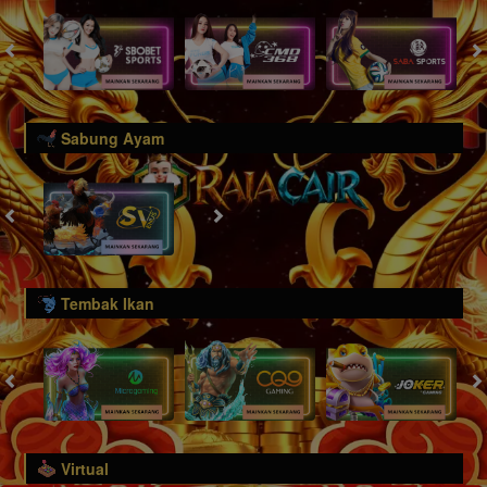
Sabung Ayam
Tembak Ikan
Virtual