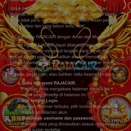
Untuk memudahkan akses di kemudian hari, simpan
halaman ini sebagai bookmark di browser. Dengan begitu,
Anda tidak perlu mencari ulang link melalui mesin pencari
atau sumber lain yang belum tentu valid.
📌Cara Login RAJACAIR dengan Aman dan Mudah
Proses login RAJACAIR dapat dilakukan dengan mudah
apabila pengguna mengikuti langkah yang benar. Hal
pertama yang perlu diperhatikan adalah memastikan
bahwa halaman yang dibuka berasal dari sumber resmi.
Kesalahan memilih link dapat menyebabkan halaman tidak
terbuka, gagal login, atau bahkan risiko keamanan akun.
Buka link resmi RAJACAIR.
Pastikan Anda mengakses halaman melalui link
resmi yang tersedia di halaman ini.
Klik tombol Login.
Setelah halaman terbuka, pilih tombol login untuk
masuk ke halaman akun.
Masukkan username dan password.
Pastikan data yang dimasukkan sesuai dengan akun
yang sudah terdaftar.