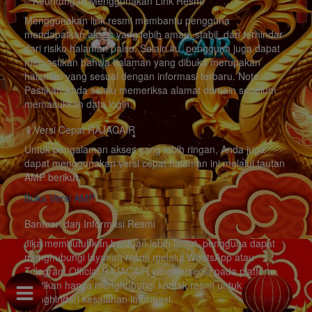
✅Keuntungan Menggunakan Link Resmi
Menggunakan link resmi membantu pengguna
mendapatkan akses yang lebih aman, stabil, dan terhindar
dari risiko halaman palsu. Selain itu, pengguna juga dapat
memastikan bahwa halaman yang dibuka merupakan
halaman yang sesuai dengan informasi terbaru. Note:
Pastikan Anda selalu memeriksa alamat domain sebelum
memasukkan data login.
📱Versi Cepat RAJACAIR
Untuk pengalaman akses yang lebih ringan, Anda juga
dapat menggunakan versi cepat halaman ini melalui tautan
AMP berikut.
Buka Versi AMP
Bantuan dan Informasi Resmi
Jika membutuhkan bantuan lebih lanjut, pengguna dapat
menghubungi layanan resmi melalui WhatsApp atau
Telegram Official RAJACAIR yang tersedia pada platform.
Pastikan hanya menghubungi kontak resmi untuk
menghindari kesalahan informasi.