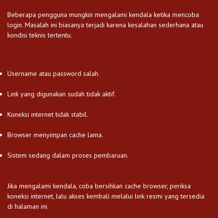
Beberapa pengguna mungkin mengalami kendala ketika mencoba
login. Masalah ini biasanya terjadi karena kesalahan sederhana atau
kondisi teknis tertentu.
Username atau password salah.
Link yang digunakan sudah tidak aktif.
Koneksi internet tidak stabil.
Browser menyimpan cache lama.
Sistem sedang dalam proses pembaruan.
Jika mengalami kendala, coba bersihkan cache browser, periksa
koneksi internet, lalu akses kembali melalui link resmi yang tersedia
di halaman ini.