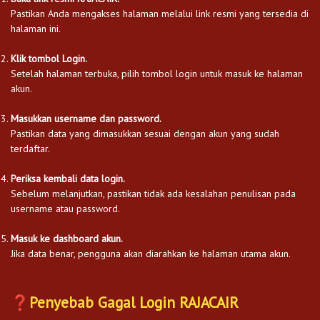
Pastikan Anda mengakses halaman melalui link resmi yang tersedia di
halaman ini.
Klik tombol Login.
Setelah halaman terbuka, pilih tombol login untuk masuk ke halaman
akun.
Masukkan username dan password.
Pastikan data yang dimasukkan sesuai dengan akun yang sudah
terdaftar.
Periksa kembali data login.
Sebelum melanjutkan, pastikan tidak ada kesalahan penulisan pada
username atau password.
Masuk ke dashboard akun.
Jika data benar, pengguna akan diarahkan ke halaman utama akun.
❓Penyebab Gagal Login RAJACAIR