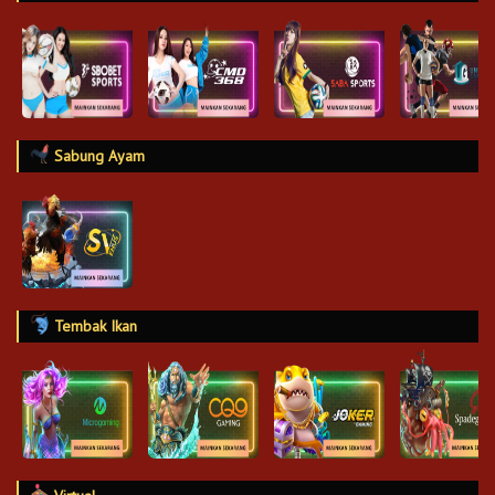
Sabung Ayam
Tembak Ikan