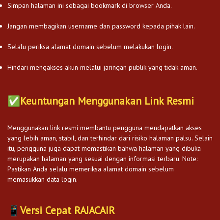
Simpan halaman ini sebagai bookmark di browser Anda.
Jangan membagikan username dan password kepada pihak lain.
Selalu periksa alamat domain sebelum melakukan login.
Hindari mengakses akun melalui jaringan publik yang tidak aman.
✅Keuntungan Menggunakan Link Resmi
Menggunakan link resmi membantu pengguna mendapatkan akses
yang lebih aman, stabil, dan terhindar dari risiko halaman palsu. Selain
itu, pengguna juga dapat memastikan bahwa halaman yang dibuka
merupakan halaman yang sesuai dengan informasi terbaru. Note:
Pastikan Anda selalu memeriksa alamat domain sebelum
memasukkan data login.
📱Versi Cepat RAJACAIR