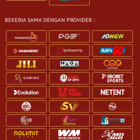
BEKERJA SAMA DENGAN PROVIDER :