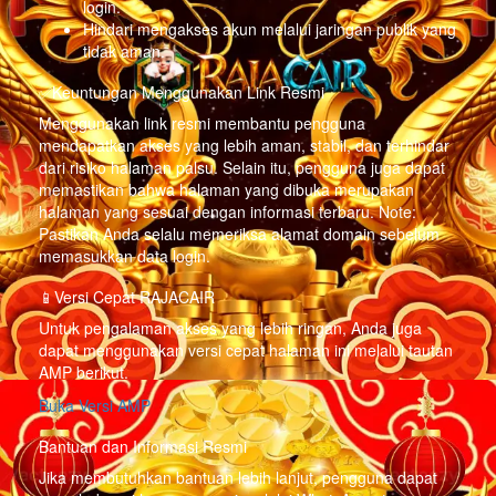
login.
Hindari mengakses akun melalui jaringan publik yang
tidak aman.
✅Keuntungan Menggunakan Link Resmi
Menggunakan link resmi membantu pengguna
mendapatkan akses yang lebih aman, stabil, dan terhindar
dari risiko halaman palsu. Selain itu, pengguna juga dapat
memastikan bahwa halaman yang dibuka merupakan
halaman yang sesuai dengan informasi terbaru. Note:
Pastikan Anda selalu memeriksa alamat domain sebelum
memasukkan data login.
📱Versi Cepat RAJACAIR
Untuk pengalaman akses yang lebih ringan, Anda juga
dapat menggunakan versi cepat halaman ini melalui tautan
AMP berikut.
Buka Versi AMP
Bantuan dan Informasi Resmi
Jika membutuhkan bantuan lebih lanjut, pengguna dapat