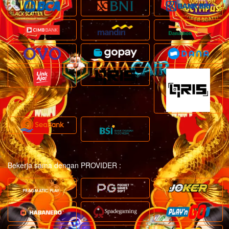
Bekerja sama dengan PROVIDER :