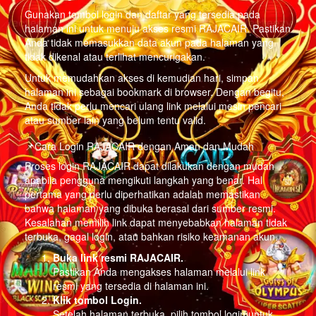
Gunakan tombol login dan daftar yang tersedia pada
halaman ini untuk menuju akses resmi RAJACAIR. Pastikan
Anda tidak memasukkan data akun pada halaman yang
tidak dikenal atau terlihat mencurigakan.
Untuk memudahkan akses di kemudian hari, simpan
halaman ini sebagai bookmark di browser. Dengan begitu,
Anda tidak perlu mencari ulang link melalui mesin pencari
atau sumber lain yang belum tentu valid.
📌Cara Login RAJACAIR dengan Aman dan Mudah
Proses login RAJACAIR dapat dilakukan dengan mudah
apabila pengguna mengikuti langkah yang benar. Hal
pertama yang perlu diperhatikan adalah memastikan
bahwa halaman yang dibuka berasal dari sumber resmi.
Kesalahan memilih link dapat menyebabkan halaman tidak
terbuka, gagal login, atau bahkan risiko keamanan akun.
Buka link resmi RAJACAIR.
Pastikan Anda mengakses halaman melalui link
resmi yang tersedia di halaman ini.
Klik tombol Login.
Setelah halaman terbuka, pilih tombol login untuk