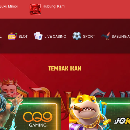
Buku Mimpi
Hubungi Kami
L
SLOT
LIVE CASINO
SPORT
SABUNG A
TEMBAK IKAN