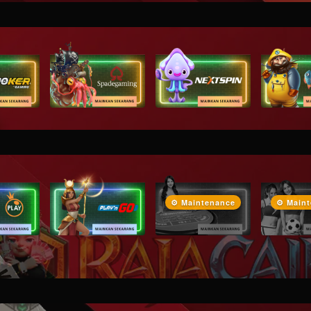
⚙ Maintenance
⚙ Main