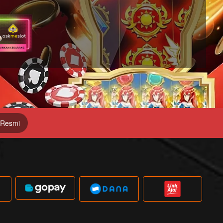
 Resmi