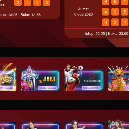
9
9
4
2
4
1
3
026
Jumat
4
3
5
07/08/2026
tup: 13:25 | Buka: 13:55
9
3
2
Tutup: 22:25 | Buka: 23:00