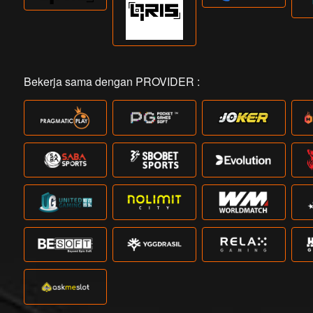
Bekerja sama dengan PROVIDER :