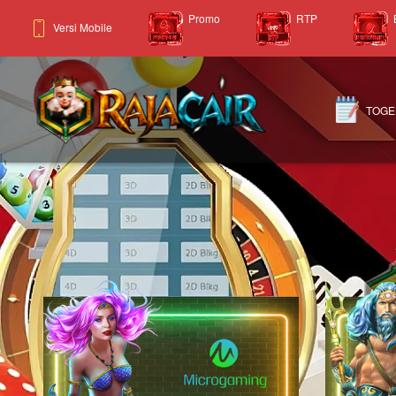
Promo
RTP
Versi Mobile
TOGE